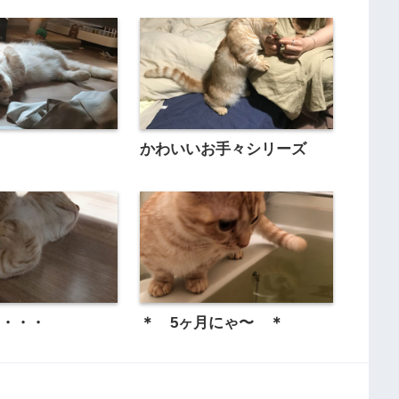
＊
かわいいお手々シリーズ
は・・・
＊ 5ヶ月にゃ〜 ＊